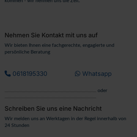
kommen - wir nehmen uns die Zeit.
Nehmen Sie Kontakt mit uns auf
Wir bieten Ihnen eine fachgerechte, engagierte und
persönliche Beratung
0618195330
Whatsapp
0618195330
Whatsapp
...........................................................................
oder
...........................................................................
Schreiben Sie uns eine Nachricht
Wir melden uns an Werktagen in der Regel innerhalb von
24 Stunden