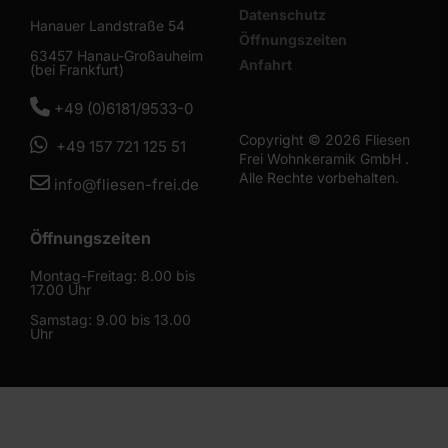
Datenschutz
Hanauer Landstraße 54
Öffnungszeiten
63457 Hanau-Großauheim
Anfahrt
(bei Frankfurt)
0618195330
+49 (0)6181/9533-0
Copyright © 2026 Fliesen
Whatsapp
+49 157 721 125 51
Frei Wohnkeramik GmbH .
Alle Rechte vorbehalten.
E-
info@fliesen-frei.de
mail
Öffnungszeiten
Montag-Freitag: 8.00 bis
17.00 Uhr
Samstag: 9.00 bis 13.00
Uhr