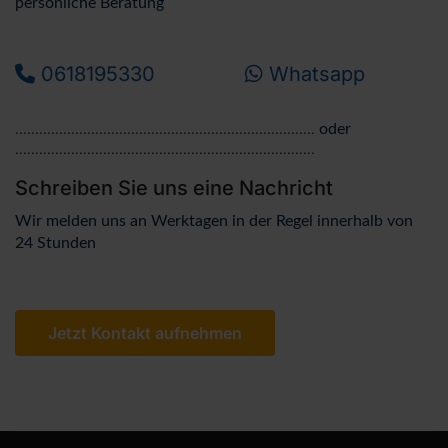
persönliche Beratung
0618195330
Whatsapp
0618195330
Whatsapp
...........................................................................
oder
...........................................................................
Schreiben Sie uns eine Nachricht
Wir melden uns an Werktagen in der Regel innerhalb von
24 Stunden
Jetzt Kontakt aufnehmen