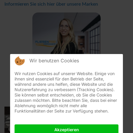
Informieren Sie sich hier über unsere Marken
Wir benutzen Cookies
Wir nutzen Cookies auf unserer Website. Einige von
ihnen sind essenziell für den Betrieb der Seite,
während andere uns helfen, diese Website und die
Michaela Bausewein
Nutzererfahrung zu verbessern (Tracking Cookies).
Sie können selbst entscheiden, ob Sie die Cookies
06181 953 30
zulassen möchten. Bitte beachten Sie, dass bei einer
+49 157 721 125 51
Ablehnung womöglich nicht mehr alle
Funktionalitäten der Seite zur Verfügung stehen.
Akzeptieren