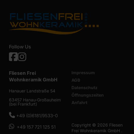
Follow Us
Facebook
Instagram
Fliesen Frei
Impressum
Wohnkeramik GmbH
AGB
Datenschutz
Hanauer Landstraße 54
Öffnungszeiten
63457 Hanau-Großauheim
Anfahrt
(bei Frankfurt)
0618195330
+49 (0)6181/9533-0
Copyright © 2026 Fliesen
Whatsapp
+49 157 721 125 51
Frei Wohnkeramik GmbH .